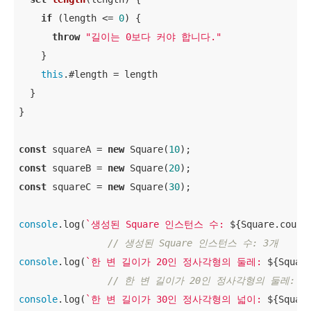
if
 (length <= 
0
) {

throw
"길이는 0보다 커야 합니다."
    }

this
.#length = length

  }

}

const
 squareA = 
new
 Square(
10
const
 squareB = 
new
 Square(
20
const
 squareC = 
new
 Square(
30
);

console
.log(
`생성된 Square 인스턴스 수: 
${Square.count
// 생성된 Square 인스턴스 수: 3개
console
.log(
`한 변 길이가 20인 정사각형의 둘레: 
${Squar
// 한 변 길이가 20인 정사각형의 둘레: 8
console
.log(
`한 변 길이가 30인 정사각형의 넓이: 
${Squar