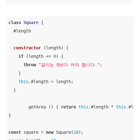
class
Square
{

  #length

constructor
 (
length
) {

if
 (length <= 
0
) {

throw
"길이는 0보다 커야 합니다."
;

    }

this
.#length = length;

  }

	getArea () { 
return
this
.#length * 
this
.#leng
}

const
 square = 
new
 Square(
10
);
