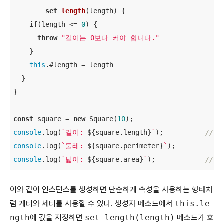
set
length
(
length
) {

if
(length <= 
0
) {

throw
"길이는 0보다 커야 합니다."
    }

this
.#length = length

  }

}

const
 square = 
new
 Square(
10
console
.log(
`길이: 
${square.length}
`
);		
// 
console
.log(
`둘레: 
${square.perimeter}
`
);	
console
.log(
`넓이: 
${square.area}
`
);		
// 넓
이와 같이 인스턴스를 생성하면 단순하게 속성을 사용하는 형태처
럼 게터와 세터를 사용할 수 있다. 생성자 메소드에서
this.le
ngth
에 값을 지정하면
set length(length)
메소드가 호