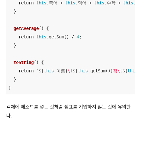
return
this
.국어 + 
this
.영어 + 
this
.수학 + 
this
.과
  }

getAverage
(
)
 {

return
this
.getSum() / 
4
;

  }

toString
(
)
 {

return
`
${
this
.이름}
\t
${
this
.getSum()}
점\t
${
this
.
  }

}
객체에 메소드를 넣는 것처럼 쉼표를 기입하지 않는 것에 유의한
다.