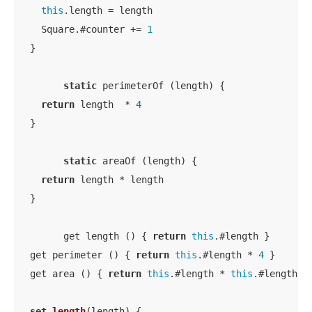
this
.length = length

    Square.#counter += 
1
  }

static
 perimeterOf (length) {

return
 length  * 
4
  }

static
 areaOf (length) {

return
 length * length

  }

	get length () { 
return
this
.#length }

  get perimeter () { 
return
this
.#length * 
4
 }

  get area () { 
return
this
.#length * 
this
.#length }

set
length
(
length
) {
