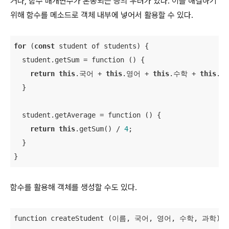
거나, 함수 매개변수가 혼동되는 등의 우려가 있다. 이를 해결하기
위해 함수를 메소드로 객체 내부에 넣어서 활용할 수 있다.
for
 (
const
 student of students) {

  student.getSum = function () {

return
this
.국어 + 
this
.영어 + 
this
.수학 + 
this
.과
  }

  student.getAverage = function () {

return
this
.getSum() / 
4
;

  }

}
함수를 활용해 객체를 생성할 수도 있다.
function createStudent (이름, 국어, 영어, 수학, 과학) {
