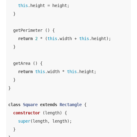
this
.height = height;

  }

  getPerimeter () {

return
2
 * (
this
.width + 
this
.height);

  }

  getArea () {

return
this
.width * 
this
.height;

  }

}

class
Square
extends
Rectangle
{

constructor
 (
length
) {

super
(length, length);

  }
