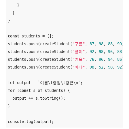
    }

  }

}

const
 students = [];

students.push(createStudent(
"구름"
, 
87
, 
98
, 
88
, 
90
));

students.push(createStudent(
"별이"
, 
92
, 
98
, 
96
, 
88
));

students.push(createStudent(
"겨울"
, 
76
, 
96
, 
94
, 
86
));

students.push(createStudent(
"바다"
, 
98
, 
52
, 
98
, 
92
));

for
 (
const
 s of students) {

  output += s.toString();

}

console.log(output);