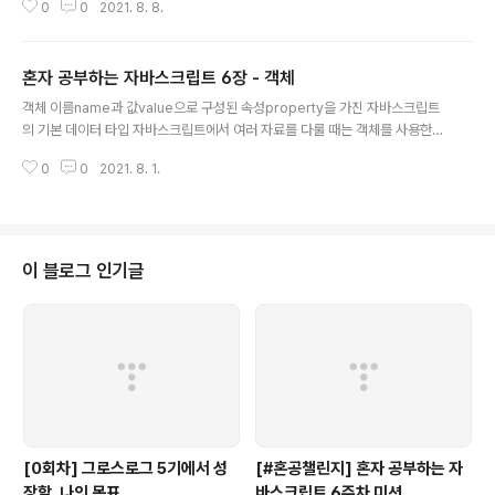
준다. 리액트 라이브러리는 단순한 자바스크립트가 아니
0
0
2021. 8. 8.
ontentLoaded 이벤트 문서 객체를 조작할 때는 DOMContentLoaded 이
라, 리액트를 위해서 개발된 자바스크립트 확장 문법(JSX)
벤트를 사용한다. 이때, 오탈자를 입력해도 오류가 발생하지 않으므로 주의한
을 사..
다. document.addEventListner("DOMContentLoaded", () => { }) HT
혼자 공부하는 자바스크립트 6장 - 객체
ML 문서에서, 웹 브라우저가 문서 객체를 모두 읽고 나면(즉, DOMContentL
글 내용
oaded 상태가 되면), 콜백함수를 호출해 문서 body에 DOMContentLoad
객체 이름name과 값value으로 구성된 속성property을 가진 자바스크립트
ed 이벤트 발생 이라는 내용..
의 기본 데이터 타입 자바스크립트에서 여러 자료를 다룰 때는 객체를 사용한
다. 여러 자료를 다룰 수 있는 배열 역시 객체이다. typeof []를 실행하면 obje
0
0
2021. 8. 1.
ct를 출력한다. 객체는 중괄호{}로 생성하며, 키: 값의 형태의 자료를 ,로 연결해
서 입력한다. const person = { name: "Bob", age: 32, handsome: tru
e, interests: ['music', 'skiing'], bio: function() { alert(`${this.name} i
s ${this. age} years old. He likes ${this.interests[0]} and ${this.in
terests[1]}...
이 블로그 인기글
[0회차] 그로스로그 5기에서 성
[#혼공챌린지] 혼자 공부하는 자
장할, 나의 목표
바스크립트 6주차 미션