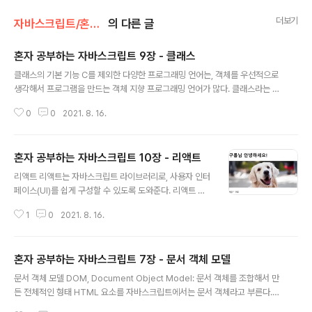
더보기
자바스크립트/혼자 공부하는 자바스크립트
의 다른 글
혼자 공부하는 자바스크립트 9장 - 클래스
글 내용
클래스의 기본 기능 C를 제외한 다양한 프로그래밍 언어는, 객체를 우선적으로
생각해서 프로그램을 만드는 객체 지향 프로그래밍 언어가 많다. 클래스라는 문
법은 객체를 효율적이고 안전하게 만들어 객체 지향 패러다임을 쉽게 프로그래
0
0
2021. 8. 16.
밍에 적용할 수 있도록 돕는다. 추상화 복잡한 자료, 모듈, 시스템 등으로부터 핵
심적인 개념과 기능을 간추려내는 것 대부분의 프로그램은 "우리가 어떤 데이터
를 활욯하는가?" 라는 생각으로 부터 시작된다. 현실의 객체는 데이터가 될 수
혼자 공부하는 자바스크립트 10장 - 리액트
있는 수많은 속성을 갖고 있기에, 현실의 모든 정보를 컴퓨터 내부에 입력하는
글 내용
것은 불가능에 가깝다. 프로그램을 만들 땐 필요한 요소만 사용해 객체를 표현
리액트 리액트는 자바스크립트 라이브러리로, 사용자 인터
하는데, 이를 추상화라고 한다. 학생 성적 관리 프로그램을 만든다고 치자. 우선
페이스(UI)를 쉽게 구성할 수 있도록 도와준다. 리액트 라
학생이라는 객체가 필..
이브러리를 사용하면 대규모 프론트엔드 웹 앱을 체계적으
1
0
2021. 8. 16.
로 개발할 수 있으며, 리액트 네이티브를 활용해 스마트폰
에서도 빠른 속도로 작동하는 애플리케이션을 만들 수 있
다. 리액트 라이브러리 사용 준비하기 가장 기본적인 방법
혼자 공부하는 자바스크립트 7장 - 문서 객체 모델
은 HTML에서 react.development.js, react-dom.d
글 내용
evelopment.js, babel.min.js 세 개의 자바스크립트를
문서 객체 모델 DOM, Document Object Model: 문서 객체를 조합해서 만
읽어들이는 것이다. 앞의 두개는 리액트를 사용하기 위해
든 전체적인 형태 HTML 요소를 자바스크립트에서는 문서 객체라고 부른다.
필요하고, babel은 리액트 코드를 쉽게 작성할 수 있게 해
즉, 문서 객체를 조작한다는 말은 HTML 요소를 조작한다는 의미이다. DOMC