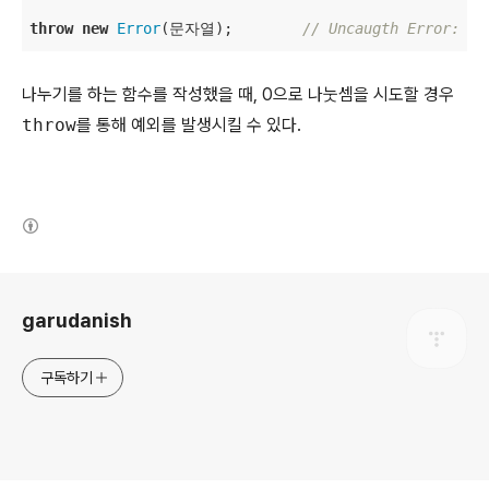
throw
new
Error
(문자열);        
// Uncaugth Error
나누기를 하는 함수를 작성했을 때, 0으로 나눗셈을 시도할 경우
throw
를 통해 예외를 발생시킬 수 있다.
(새창열림)
로그 정보
garudanish
구독하기